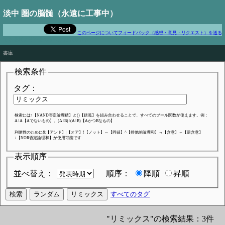
淡中 圏の脳髄（永遠に工事中）
このページについてフィードバック（感想・意見・リクエスト）を送る
でも便利より不便のほうがだいぶいい
書庫
検索条件
タグ：
検索には↑【NAND否定論理積】と()【括弧】を組み合わせることで、すべてのブール関数が使えます。例：
A↑A【Aでないもの】、(A↑B)↑(A↑B)【AかつBなもの】
利便性のために&【アンド】|【オア】!【ノット】⇔【同値】^【排他的論理和】→【含意】←【逆含意】
↓【NOR否定論理和】が使用可能です
表示順序
並べ替え：
順序：
降順
昇順
すべてのタグ
"リミックス"の検索結果：3件