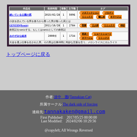
作品名
発表時期
章数
文字数
タグ
メタフィクション
パロディ
続いている公園の罠
2015/02/28
1
5096
リミックス
騙し絵
オマージュ
小説を読んでいる男を後ろから襲った男が陥った罠とは
GENESIS(Remix)
2011/10/28
1
2784
聖書
三人称
リミックス
神話
創世記をremixする。もしくはremixとしての創世記
星真一
ショートショート
おのぞみな結末
2000頃
1
1734
オマージュ
リミックス
大金を運ぶ仕事を任された男。その男は仕事仲間に奇妙な言葉を言う。メロンライスにガムライス
トップページに戻る
作者:
淡中 圏(Tannakian Cat)
所属サークル:
The dark side of forcing
tannakaken@gmail.com
連絡先:
First Published:
2017/05/25 00:00:00
Last Modified:
2024/02/06 10:29:56
@copyleft; All Wrongs Reversed