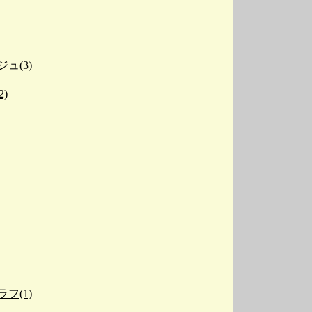
ュ(3)
2)
フ(1)