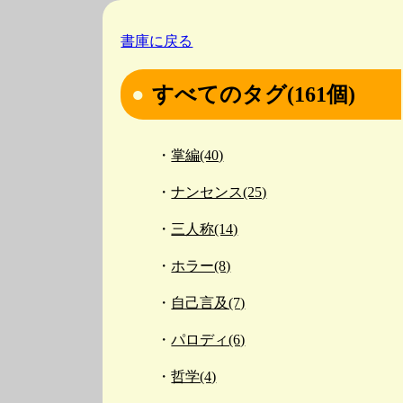
書庫に戻る
すべてのタグ(161個)
掌編(40)
ナンセンス(25)
三人称(14)
ホラー(8)
自己言及(7)
パロディ(6)
哲学(4)