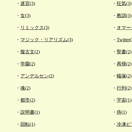
迷宮(3)
狂気(3)
女(3)
教訓(3)
リミックス(3)
オマージ
マジック・リアリズム(3)
Twitter(
擬古文(2)
聖書(2)
学園(2)
再帰(2)
アンデルセン(2)
蟻塚(2)
魂(2)
行列(2)
都市(2)
宇宙(1)
説明書(1)
痔(1)
回転(1)
冷凍ピラ