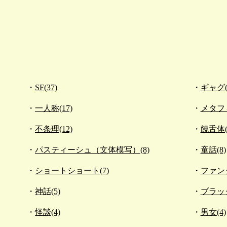
SF(37)
ギャグ(
一人称(17)
メタフィ
不条理(12)
饒舌体(
パスティーシュ（文体模写）(8)
童話(8)
ショートショート(7)
ファンタ
神話(5)
ブラッ
怪談(4)
男女(4)