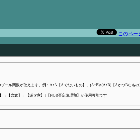
）
このペー
ール関数が使えます。例：A↑A【Aでないもの】、(A↑B)↑(A↑B)【AかつBなもの
和】→【含意】←【逆含意】↓【NOR否定論理和】が使用可能です