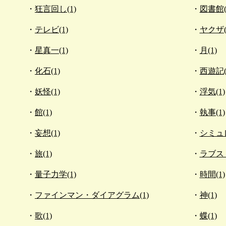
狂言回し(1)
図書館(
テレビ(1)
ヤクザ(
星真一(1)
月(1)
化石(1)
西遊記(
妖怪(1)
浮気(1)
館(1)
執事(1)
妄想(1)
シミュ
旅(1)
ラブスト
量子力学(1)
時間(1)
ファインマン・ダイアグラム(1)
神(1)
歌(1)
蝶(1)