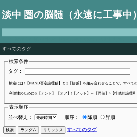
淡中 圏の脳髄（永遠に工事中
If you have the right attitude, interesting problems will find you
すべてのタグ
検索条件
タグ：
検索には↑【NAND否定論理積】と()【括弧】を組み合わせることで、すべてのブ
利便性のために&【アンド】|【オア】!【ノット】⇔【同値】^【排他的論理
表示順序
並べ替え：
順序：
降順
昇順
すべてのタグ