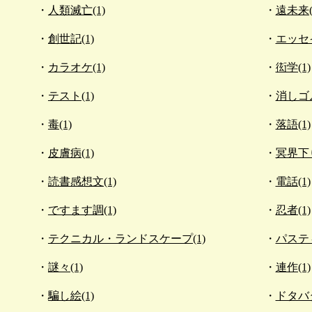
人類滅亡(1)
遠未来(
創世記(1)
エッセイ
カラオケ(1)
衒学(1)
テスト(1)
消しゴム
毒(1)
落語(1)
皮膚病(1)
冥界下り
読書感想文(1)
電話(1)
ですます調(1)
忍者(1)
テクニカル・ランドスケープ(1)
パスティ
謎々(1)
連作(1)
騙し絵(1)
ドタバタ