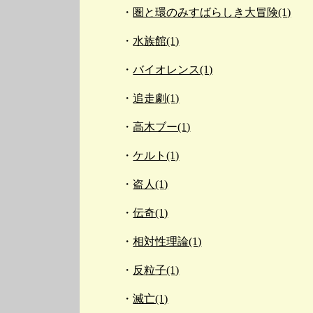
圏と環のみすばらしき大冒険(1)
水族館(1)
バイオレンス(1)
追走劇(1)
高木ブー(1)
ケルト(1)
盗人(1)
伝奇(1)
相対性理論(1)
反粒子(1)
滅亡(1)