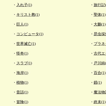
入れ子(1)
旅行記(
キリスト教(1)
聖体(1)
巨人(1)
大鵬(1)
コンピュータ(1)
昆虫採集
世界滅亡(1)
プラネタ
怪奇(1)
古代エジ
スラブ(1)
戸川純(
海岸(1)
百合(1)
植物(1)
鏡(1)
昔話(1)
魔法物語
冒険(1)
終末(1)