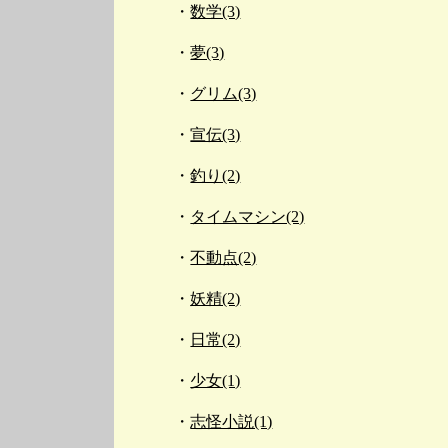
数学(3)
夢(3)
グリム(3)
宣伝(3)
釣り(2)
タイムマシン(2)
不動点(2)
妖精(2)
日常(2)
少女(1)
志怪小説(1)