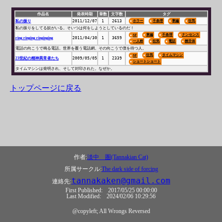
作品名
発表時期
章数
文字数
タグ
私の振り
2011/12/07
1
2613
ホラー
不条理
掌編
狂気
私の振りをしてる奴がいる。そいつは何をしようとしているのだ！
掌編
不条理
ナンセンス
SF
ring ringing ringinging
2011/04/30
1
3659
一人称
狂気
電話
饒舌体
電話の向こうで鳴る電話。世界を覆う電話網。その向こうで僕を待つ人。
狂気
タイムマシン
SF
23世紀の精神異常者たち
2009/05/05
1
2339
ショートショート
タイムマシンは発明され、そして封印された。なぜか。
トップページに戻る
作者:
淡中 圏(Tannakian Cat)
所属サークル:
The dark side of forcing
tannakaken@gmail.com
連絡先:
First Published:
2017/05/25 00:00:00
Last Modified:
2024/02/06 10:29:56
@copyleft; All Wrongs Reversed