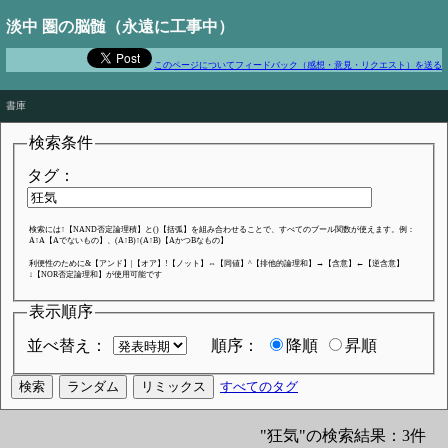
淡中 圏の脳髄（永遠に工事中）
このページについてフィードバック（感想・意見・リクエスト）を送る
The best way to predict the future is to invent it
書庫
検索条件
タグ：
検索には↑【NAND否定論理積】と()【括弧】を組み合わせることで、すべてのブール関数が使えます。例：
A↑A【Aでないもの】、(A↑B)↑(A↑B)【AかつBなもの】
利便性のために&【アンド】|【オア】!【ノット】⇔【同値】^【排他的論理和】→【含意】←【逆含意】
↓【NOR否定論理和】が使用可能です
表示順序
並べ替え：
順序：
降順
昇順
すべてのタグ
"狂気"の検索結果：3件