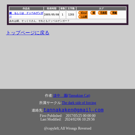
作品名
発表時期
章数
文字数
タグ
ギャグ
鏡
不条理
掌編
鏡 もしくは ドッペルゲンガ
2009/09/08
1
1203
ー
一人称
あれは鏡、そっくりさん、それともドッペルゲンガー？
トップページに戻る
作者:
淡中 圏(Tannakian Cat)
所属サークル:
The dark side of forcing
tannakaken@gmail.com
連絡先:
First Published:
2017/05/25 00:00:00
Last Modified:
2024/02/06 10:29:56
@copyleft; All Wrongs Reversed