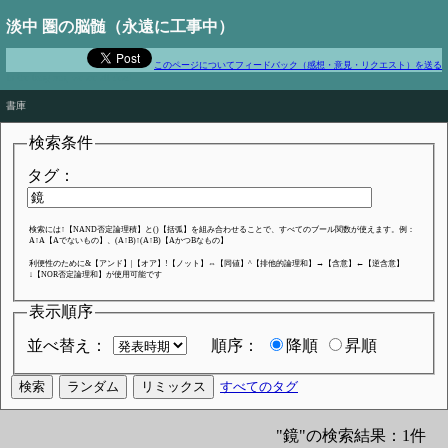
淡中 圏の脳髄（永遠に工事中）
このページについてフィードバック（感想・意見・リクエスト）を送る
In the long run, we are all dead
書庫
検索条件
タグ：
検索には↑【NAND否定論理積】と()【括弧】を組み合わせることで、すべてのブール関数が使えます。例：
A↑A【Aでないもの】、(A↑B)↑(A↑B)【AかつBなもの】
利便性のために&【アンド】|【オア】!【ノット】⇔【同値】^【排他的論理和】→【含意】←【逆含意】
↓【NOR否定論理和】が使用可能です
表示順序
並べ替え：
順序：
降順
昇順
すべてのタグ
"鏡"の検索結果：1件